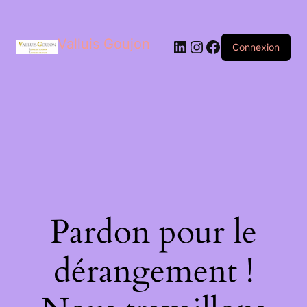
Valluis Goujon
LinkedIn
Instagram
Facebook
Connexion
Pardon pour le
dérangement !