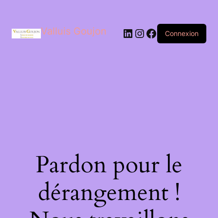
Valluis Goujon
LinkedIn
Instagram
Facebook
Connexion
Pardon pour le
dérangement !