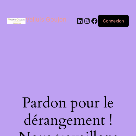
Valluis Goujon
LinkedIn
Instagram
Facebook
Connexion
Pardon pour le
dérangement !